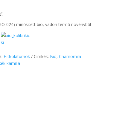
ág
O-024) minősített bio, vadon termő növényből
a:
Hidrolátumok
Címkék:
Bio
,
Chamomila
kék kamilla