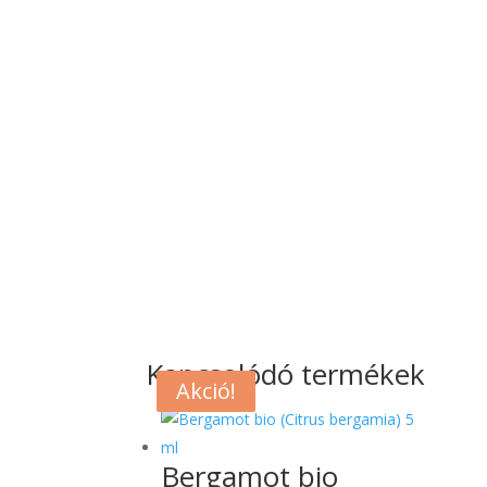
Kapcsolódó termékek
Akció!
Akció!
Akció!
Bergamot bio