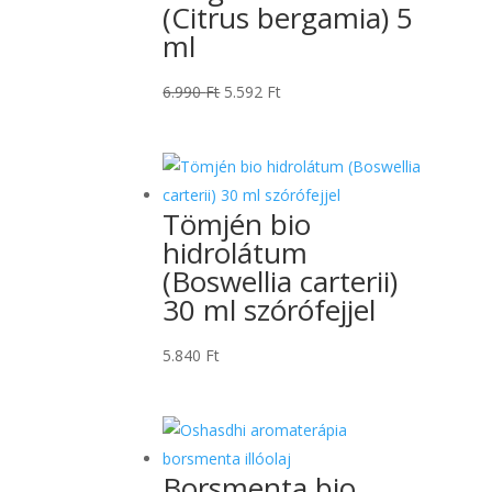
(Citrus bergamia) 5
ml
Original
Current
6.990
Ft
5.592
Ft
price
price
was:
is:
6.990 Ft.
5.592 Ft.
Tömjén bio
hidrolátum
(Boswellia carterii)
30 ml szórófejjel
5.840
Ft
Borsmenta bio