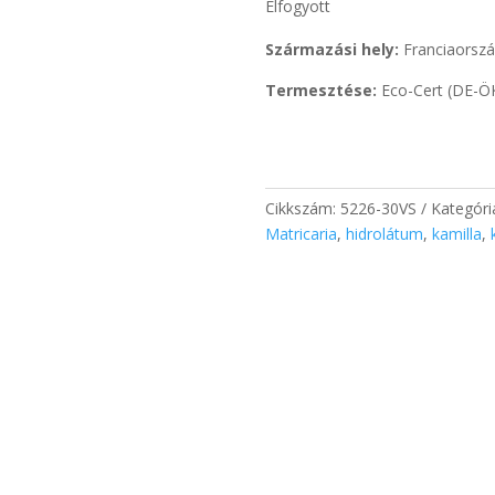
Elfogyott
Származási hely:
Franciaorsz
Termesztése:
Eco-Cert (DE-ÖK
Cikkszám:
5226-30VS
Kategóri
Matricaria
,
hidrolátum
,
kamilla
,