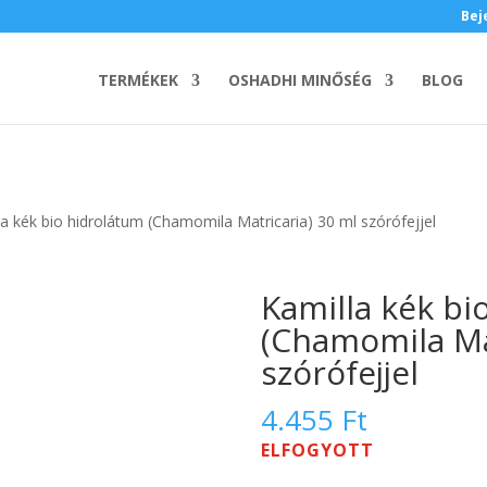
Bej
TERMÉKEK
OSHADHI MINŐSÉG
BLOG
la kék bio hidrolátum (Chamomila Matricaria) 30 ml szórófejjel
Kamilla kék bi
(Chamomila Ma
szórófejjel
4.455
Ft
ELFOGYOTT