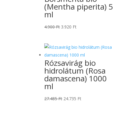
(Mentha piperita) 5
ml
Original
Current
4.900
Ft
3.920
Ft
price
price
was:
is:
4.900 Ft.
3.920 Ft.
Rózsavirág bio
hidrolátum (Rosa
damascena) 1000
ml
Original
Current
27.485
Ft
24.735
Ft
price
price
was:
is:
27.485 Ft.
24.735 Ft.