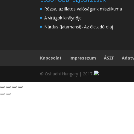
Rózsa, az illatos valóságunk misztikuma
A virágok királynője
Nárdus (Jatamansi)- Az életadó olaj
Kapcsolat
Impresszum
ÁSZF
Adatv
© Oshadhi Hungary
| 2017-