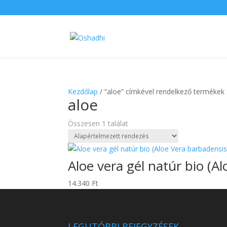
Kezdőlap
/ “aloe” címkével rendelkező termékek
aloe
Összesen 1 találat
Aloe vera gél natúr bio (A
14.340
Ft
LEGUTÓBBI BEJEGYZÉSEK