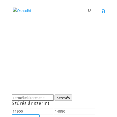
AROMASZETTEK
Keresés
Keresés
Szűrés ár szerint
a
következőre:
Min
Max
ár
ár