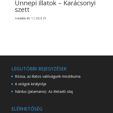
Ünnepi illatok – Karácsonyi
szett
Original
Current
14.880
Ft
11.904
Ft
price
price
was:
is:
14.880 Ft.
11.904 Ft.
LEGUTÓBBI BEJEGYZÉSEK
Rózsa, az illatos valóságunk misztikuma
A virágok királynője
Nárdus (Jatamansi)- Az életadó olaj
ELÉRHETŐSÉG