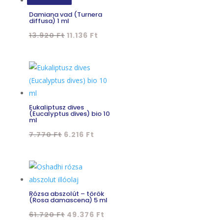
Damiana vad (Turnera
diffusa) 1 ml
Original
Current
13.920
Ft
11.136
Ft
price
price
was:
is:
13.920 Ft.
11.136 Ft.
Eukaliptusz dives
(Eucalyptus dives) bio 10
ml
Original
Current
7.770
Ft
6.216
Ft
price
price
was:
is:
7.770 Ft.
6.216 Ft.
Rózsa abszolút – török
(Rosa damascena) 5 ml
Original
Current
61.720
Ft
49.376
Ft