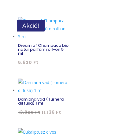
Akció!
Akció!
Akció!
Akció!
Dream of Champaca bio
natúr parfüm roll-on 5
ml
5.620
Ft
Damiana vad (Turnera
diffusa) 1 ml
Original
Current
13.920
Ft
11.136
Ft
price
price
was:
is:
13.920 Ft.
11.136 Ft.