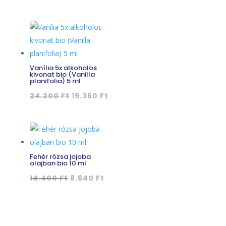
price
price
was:
is:
61.720 Ft.
49.376 Ft.
Vanília 5x alkoholos
kivonat bio (Vanilla
planifolia) 5 ml
Original
Current
24.200
Ft
19.360
Ft
price
price
was:
is:
24.200 Ft.
19.360 Ft.
Fehér rózsa jojoba
olajban bio 10 ml
Original
Current
14.400
Ft
8.640
Ft
price
price
was:
is:
14.400 Ft.
8.640 Ft.