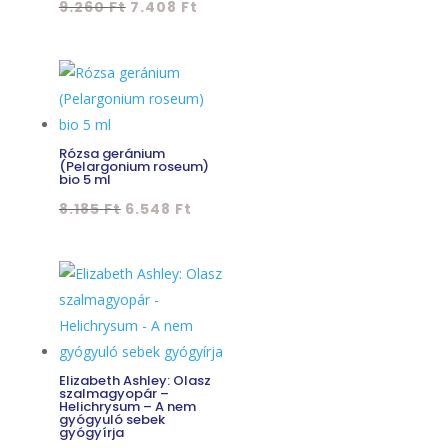
Original
Current
9.260
Ft
7.408
Ft
price
price
was:
is:
9.260 Ft.
7.408 Ft.
Rózsa geránium
(Pelargonium roseum)
bio 5 ml
Original
Current
8.185
Ft
6.548
Ft
price
price
was:
is:
8.185 Ft.
6.548 Ft.
Elizabeth Ashley: Olasz
szalmagyopár –
Helichrysum – A nem
gyógyuló sebek
gyógyírja