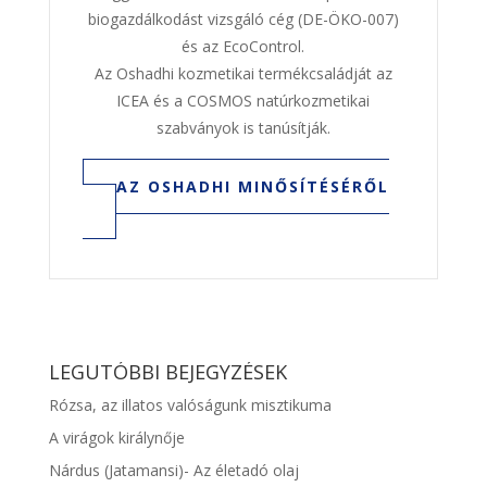
biogazdálkodást vizsgáló cég (DE-ÖKO-007)
és az EcoControl.
Az Oshadhi kozmetikai termékcsaládját az
ICEA és a COSMOS natúrkozmetikai
szabványok is tanúsítják.
AZ OSHADHI MINŐSÍTÉSÉRŐL
LEGUTÓBBI BEJEGYZÉSEK
Rózsa, az illatos valóságunk misztikuma
A virágok királynője
Nárdus (Jatamansi)- Az életadó olaj