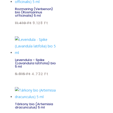
Rozmaring (Verbenon)
bio (Rosmarinus
officinalis) 5 ml
Original
Current
11.410
Ft
9.128
Ft
price
price
was:
is:
11.410 Ft.
9.128 Ft.
Levendula – Spike
(Lavandula latifolia) bio
5 ml
Original
Current
5.915
Ft
4.732
Ft
price
price
was:
is:
5.915 Ft.
4.732 Ft.
Tárkony bio (Artemisia
dracunculus) 5 ml