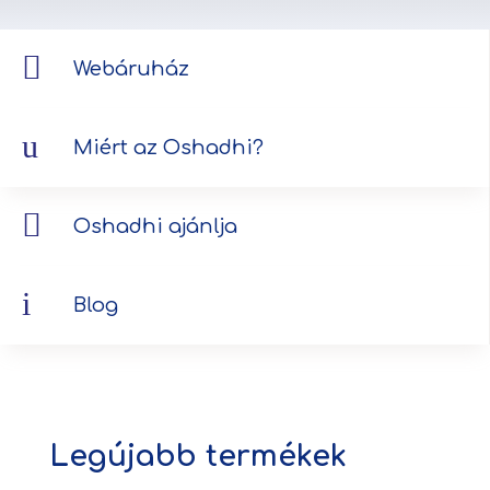

Webáruház
u
Miért az Oshadhi?

Oshadhi ajánlja
i
Blog
Legújabb termékek