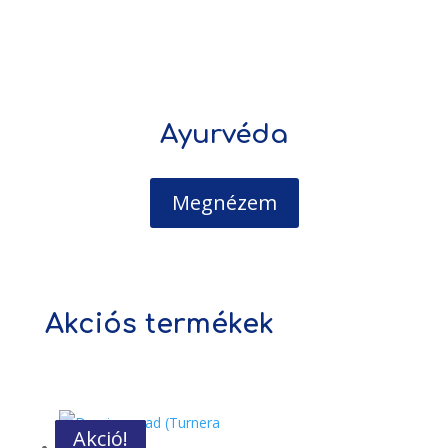
Ayurvéda
Megnézem
Akciós termékek
Akció!
Akció!
Akció!
Akció!
Akció!