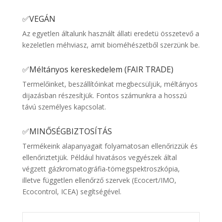
✅VEGÁN
Az egyetlen általunk használt állati eredetü összetevő a
kezeletlen méhviasz, amit bioméhészetből szerzünk be.
✅Méltányos kereskedelem (FAIR TRADE)
Termelőinket, beszállítóinkat megbecsüljük, méltányos
dijazásban részesítjük. Fontos számunkra a hosszú
távú személyes kapcsolat.
✅MINŐSÉGBIZTOSÍTÁS
Termékeink alapanyagait folyamatosan ellenőrizzük és
ellenőriztetjük. Például hivatásos vegyészek által
végzett gázkromatográfia-tömegspektroszkópia,
illetve független ellenőrző szervek (Ecocert/IMO,
Ecocontrol, ICEA) segítségével.