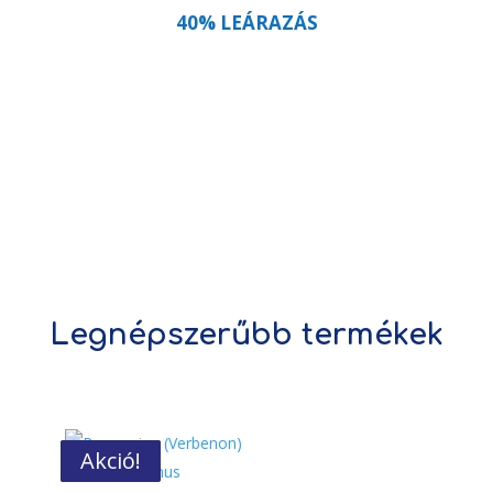
40% LEÁRAZÁS
Legnépszerűbb termékek
Akció!
Akció!
Akció!
Akció!