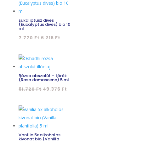
Eukaliptusz dives
(Eucalyptus dives) bio 10
ml
Original
Current
7.770
Ft
6.216
Ft
price
price
was:
is:
7.770 Ft.
6.216 Ft.
Rózsa abszolút – török
(Rosa damascena) 5 ml
Original
Current
61.720
Ft
49.376
Ft
price
price
was:
is:
61.720 Ft.
49.376 Ft.
Vanília 5x alkoholos
kivonat bio (Vanilla